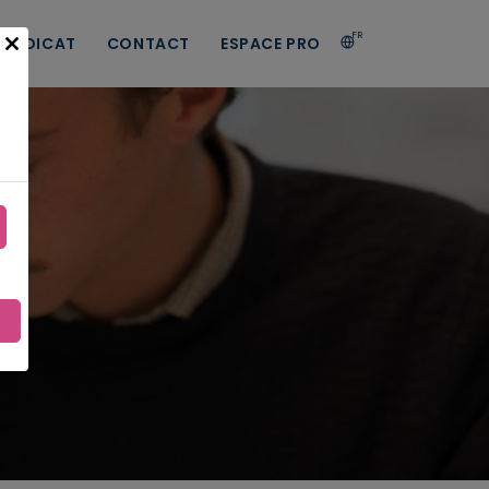
FR
 SYNDICAT
CONTACT
ESPACE PRO
Close
this
module