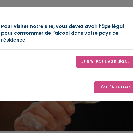
OIRE
DÉCOUVREZ-NOUS
ESPACE D’EXPRESSION
LE
Pour visiter notre site, vous devez avoir l’âge légal
pour consommer de l’alcool dans votre pays de
résidence.
JE N'AI PAS L'AGE LÉGAL
Les médaillés
Accueil
Les médaillés
J'AI L'ÂGE LÉGAL