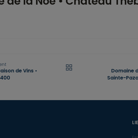
 de la Noë • Château Thé
ent
aison de Vins •
Domaine d
9400
Sainte-Paz
LI
Es