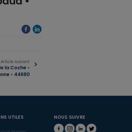
baud •
Article suivant
e la Coche •
anne • 44680
ENS UTILES
NOUS SUIVRE
pace Presse