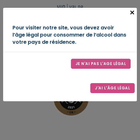
Panneau de gestion des cookies
FR
Close
this
IGP VAL DE LOIRE
Pour visiter notre site, vous devez avoir
modu
l’âge légal pour consommer de l’alcool dans
DÉCOUVREZ-NOUS
votre pays de résidence.
ESPACE D’EXPRESSION
JE N'AI PAS L'AGE LÉGAL
LE SYNDICAT
CONTACT
J'AI L'ÂGE LÉGAL
ESPACE PRO