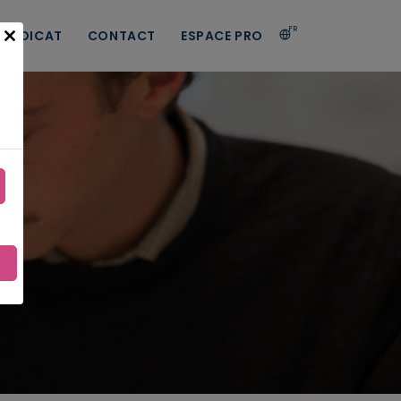
FR
 SYNDICAT
CONTACT
ESPACE PRO
Close
this
module