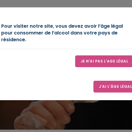
OIRE
DÉCOUVREZ-NOUS
ESPACE D’EXPRESSION
LE
Pour visiter notre site, vous devez avoir l’âge légal
pour consommer de l’alcool dans votre pays de
résidence.
JE N'AI PAS L'AGE LÉGAL
Les médaillés
Accueil
Les médaillés
J'AI L'ÂGE LÉGAL