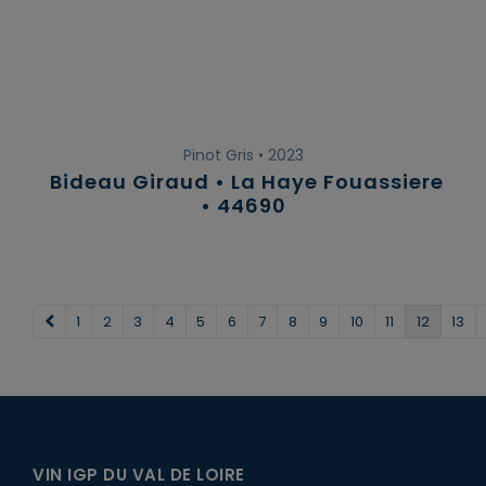
Pinot Gris • 2023
Bideau Giraud • La Haye Fouassiere
• 44690
Précédent
1
2
3
4
5
6
7
8
9
10
11
12
13
VIN IGP DU VAL DE LOIRE