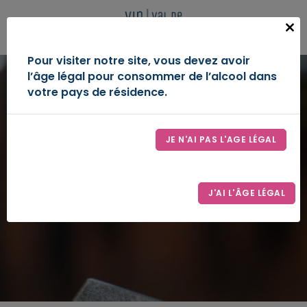
Panneau de gestion des cookies
FR
Close
this
IGP VAL DE LOIRE
Pour visiter notre site, vous devez avoir
modu
l’âge légal pour consommer de l’alcool dans
DÉCOUVREZ-NOUS
votre pays de résidence.
ESPACE D’EXPRESSION
JE N'AI PAS L'AGE LÉGAL
LE SYNDICAT
Les médaillés
CONTACT
J'AI L'ÂGE LÉGAL
Accueil
Les médaillés
ESPACE PRO