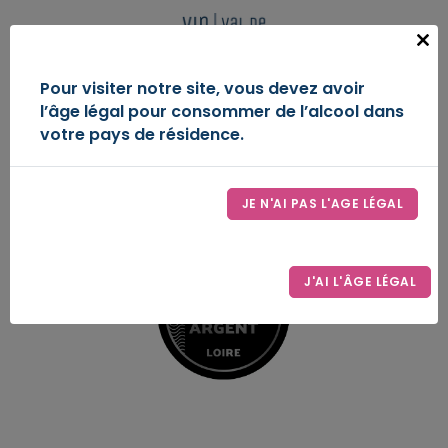
Panneau de gestion des cookies
FR
Close
this
IGP VAL DE LOIRE
Pour visiter notre site, vous devez avoir
modu
l’âge légal pour consommer de l’alcool dans
DÉCOUVREZ-NOUS
votre pays de résidence.
ESPACE D’EXPRESSION
JE N'AI PAS L'AGE LÉGAL
LE SYNDICAT
CONTACT
J'AI L'ÂGE LÉGAL
ESPACE PRO