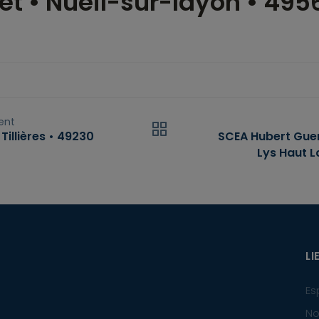
et • Nueil-sur-layon • 495
ent
Tillières • 49230
SCEA Hubert Guen
Lys Haut L
LI
Es
No