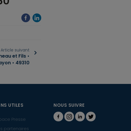
60
Article suivant
eau et Fils •
ayon • 49310
ENS UTILES
NOUS SUIVRE
pace Presse
s partenaires