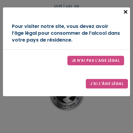
Panneau de gestion des cookies
FR
Close
this
IGP VAL DE LOIRE
Pour visiter notre site, vous devez avoir
modu
l’âge légal pour consommer de l’alcool dans
DÉCOUVREZ-NOUS
votre pays de résidence.
ESPACE D’EXPRESSION
JE N'AI PAS L'AGE LÉGAL
LE SYNDICAT
CONTACT
J'AI L'ÂGE LÉGAL
ESPACE PRO