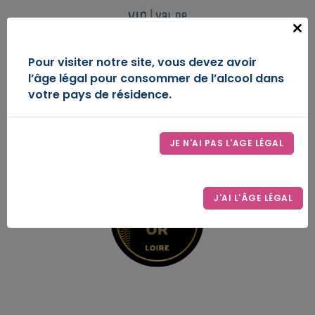
Panneau de gestion des cookies
FR
Close
this
IGP VAL DE LOIRE
Pour visiter notre site, vous devez avoir
modu
l’âge légal pour consommer de l’alcool dans
DÉCOUVREZ-NOUS
votre pays de résidence.
ESPACE D’EXPRESSION
JE N'AI PAS L'AGE LÉGAL
LE SYNDICAT
CONTACT
J'AI L'ÂGE LÉGAL
ESPACE PRO