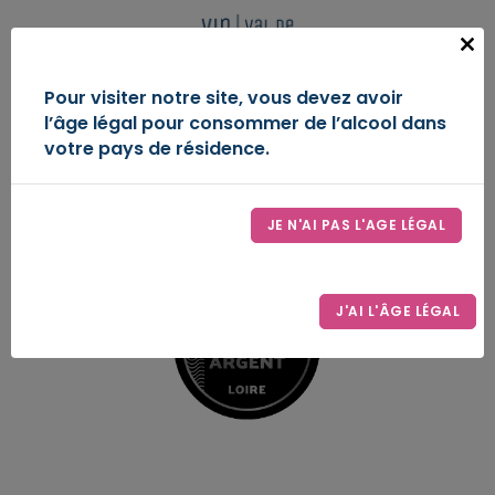
Panneau de gestion des cookies
FR
Close
this
IGP VAL DE LOIRE
Pour visiter notre site, vous devez avoir
modu
l’âge légal pour consommer de l’alcool dans
DÉCOUVREZ-NOUS
votre pays de résidence.
ESPACE D’EXPRESSION
JE N'AI PAS L'AGE LÉGAL
LE SYNDICAT
CONTACT
J'AI L'ÂGE LÉGAL
ESPACE PRO