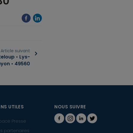
30
Article suivant
loup • Lys-
yon • 49560
ENS UTILES
NOUS SUIVRE
pace Presse
s partenaires