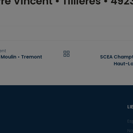
re Vincent • Tillières • 492
ent
Moulin • Tremont
SCEA Champte
Haut-La
LI
Es
No