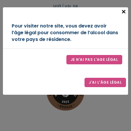
Panneau de gestion des cookies
FR
Close
this
IGP VAL DE LOIRE
Pour visiter notre site, vous devez avoir
modu
l’âge légal pour consommer de l’alcool dans
DÉCOUVREZ-NOUS
votre pays de résidence.
ESPACE D’EXPRESSION
JE N'AI PAS L'AGE LÉGAL
LE SYNDICAT
CONTACT
J'AI L'ÂGE LÉGAL
ESPACE PRO