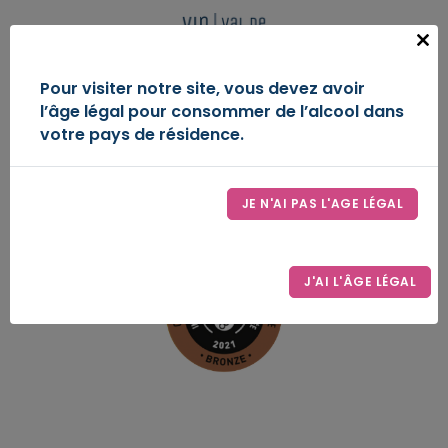
Panneau de gestion des cookies
FR
Close
this
IGP VAL DE LOIRE
Pour visiter notre site, vous devez avoir
modu
l’âge légal pour consommer de l’alcool dans
DÉCOUVREZ-NOUS
votre pays de résidence.
ESPACE D’EXPRESSION
JE N'AI PAS L'AGE LÉGAL
LE SYNDICAT
CONTACT
J'AI L'ÂGE LÉGAL
ESPACE PRO