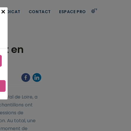
FR
 SYNDICAT
CONTACT
ESPACE PRO
Close
this
module
st en
P Val de Loire, a
chantillons ont
sessions de
n. Au total, une
au moment de