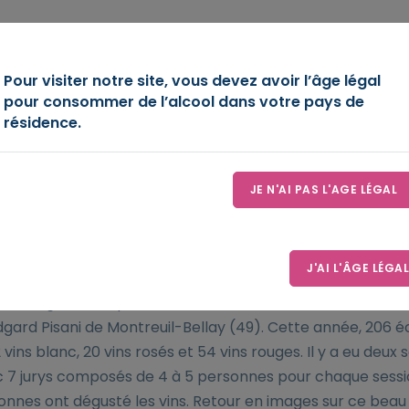
OIRE
DÉCOUVREZ-NOUS
ESPACE D’EXPRESSION
LE
Pour visiter notre site, vous devez avoir l’âge légal
pour consommer de l’alcool dans votre pays de
résidence.
e Hachette des Vins 2025 e
ion !
JE N'AI PAS L'AGE LÉGAL
J'AI L'ÂGE LÉGAL
, la dégustation pour la sélection du Guide Hachette en IG
dgard Pisani de Montreuil-Bellay (49). Cette année, 206 é
 vins blanc, 20 vins rosés et 54 vins rouges. Il y a eu deux 
 7 jurys composés de 4 à 5 personnes pour chaque sessio
onnes ont dégusté les vins. Retour en images sur ce be