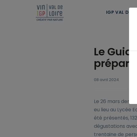
Panneau de gestion des cookies
IGP VAL DE L
Le Guid
préparat
08 avril 2024
Le 26 mars dernier
eu lieu au Lycée E
été présentés, 132
dégustations avec
trentaine de pers