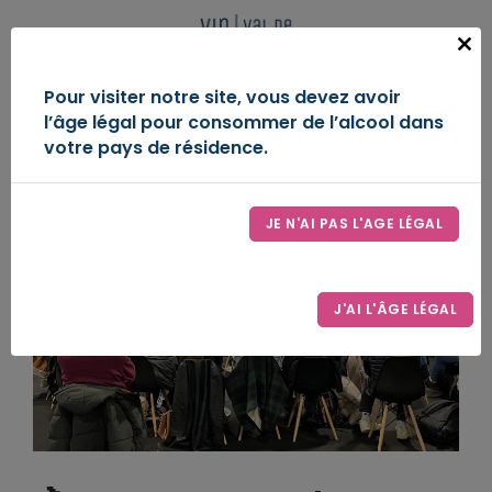
Panneau de gestion des cookies
FR
Close
this
IGP VAL DE LOIRE
Pour visiter notre site, vous devez avoir
modu
l’âge légal pour consommer de l’alcool dans
DÉCOUVREZ-NOUS
votre pays de résidence.
ESPACE D’EXPRESSION
JE N'AI PAS L'AGE LÉGAL
LE SYNDICAT
CONTACT
J'AI L'ÂGE LÉGAL
ESPACE PRO